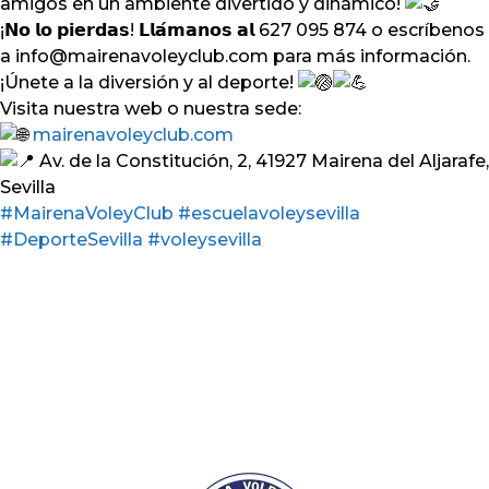
amigos en un ambiente divertido y dinámico!
¡𝗡𝗼 𝗹𝗼 𝗽𝗶𝗲𝗿𝗱𝗮𝘀! 𝗟𝗹𝗮́𝗺𝗮𝗻𝗼𝘀 𝗮𝗹 627 095 874 o escríbenos
a info@mairenavoleyclub.com para más información.
¡Únete a la diversión y al deporte!
Visita nuestra web o nuestra sede:
mairenavoleyclub.com
Av. de la Constitución, 2, 41927 Mairena del Aljarafe,
Sevilla
#MairenaVoleyClub
#escuelavoleysevilla
#DeporteSevilla
#voleysevilla