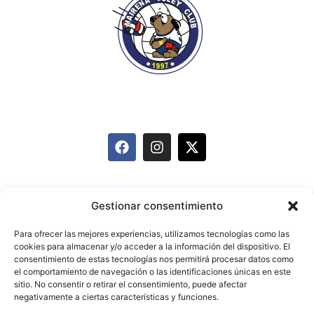
info@mairenavoleyclub.com
627 095 874
Equipos
Historia
Actividades
Gestionar consentimiento
Carnet de Deportista
Patrocinadores
Blog
Para ofrecer las mejores experiencias, utilizamos tecnologías como las
cookies para almacenar y/o acceder a la información del dispositivo. El
Contacto
consentimiento de estas tecnologías nos permitirá procesar datos como
el comportamiento de navegación o las identificaciones únicas en este
sitio. No consentir o retirar el consentimiento, puede afectar
negativamente a ciertas características y funciones.
Aviso legal