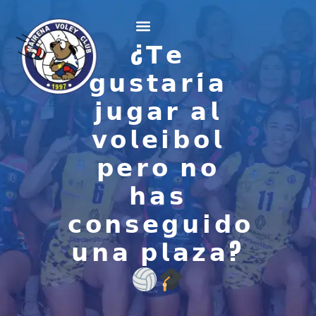
¿𝗧𝗲
𝗴𝘂𝘀𝘁𝗮𝗿𝗶́𝗮
𝗷𝘂𝗴𝗮𝗿 𝗮𝗹
𝘃𝗼𝗹𝗲𝗶𝗯𝗼𝗹
𝗽𝗲𝗿𝗼 𝗻𝗼
𝗵𝗮𝘀
𝗰𝗼𝗻𝘀𝗲𝗴𝘂𝗶𝗱𝗼
𝘂𝗻𝗮 𝗽𝗹𝗮𝘇𝗮?