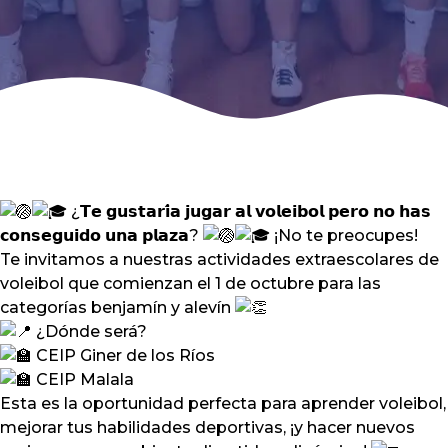
¿𝗧𝗲 𝗴𝘂𝘀𝘁𝗮𝗿𝗶́𝗮 𝗷𝘂𝗴𝗮𝗿 𝗮𝗹 𝘃𝗼𝗹𝗲𝗶𝗯𝗼𝗹 𝗽𝗲𝗿𝗼 𝗻𝗼 𝗵𝗮𝘀
𝗰𝗼𝗻𝘀𝗲𝗴𝘂𝗶𝗱𝗼 𝘂𝗻𝗮 𝗽𝗹𝗮𝘇𝗮?
¡No te preocupes!
Te invitamos a nuestras actividades extraescolares de
voleibol que comienzan el 1 de octubre para las
categorías benjamín y alevín
¿Dónde será?
CEIP Giner de los Ríos
CEIP Malala
Esta es la oportunidad perfecta para aprender voleibol,
mejorar tus habilidades deportivas, ¡y hacer nuevos