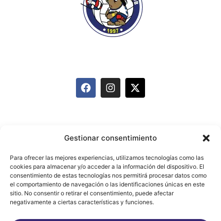
info@mairenavoleyclub.com
627 095 874
Equipos
Historia
Actividades
Gestionar consentimiento
Carnet de Deportista
Patrocinadores
Blog
Para ofrecer las mejores experiencias, utilizamos tecnologías como las
Contacto
cookies para almacenar y/o acceder a la información del dispositivo. El
consentimiento de estas tecnologías nos permitirá procesar datos como
el comportamiento de navegación o las identificaciones únicas en este
sitio. No consentir o retirar el consentimiento, puede afectar
Aviso legal
negativamente a ciertas características y funciones.
Política de Privacidad