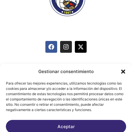
info@mairenavoleyclub.com
627 095 874
Equipos
Historia
Actividades
Gestionar consentimiento
Carnet de Deportista
Patrocinadores
Blog
Para ofrecer las mejores experiencias, utilizamos tecnologías como las
cookies para almacenar y/o acceder a la información del dispositivo. El
Contacto
consentimiento de estas tecnologías nos permitirá procesar datos como
el comportamiento de navegación o las identificaciones únicas en este
sitio. No consentir o retirar el consentimiento, puede afectar
negativamente a ciertas características y funciones.
Aviso legal
Política de Privacidad
Aceptar