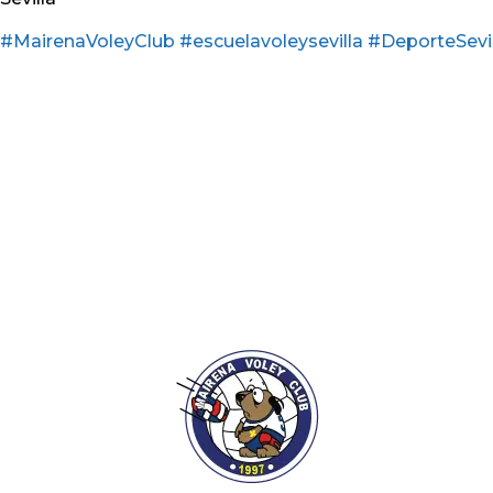
#MairenaVoleyClub
#escuelavoleysevilla
#DeporteSevil