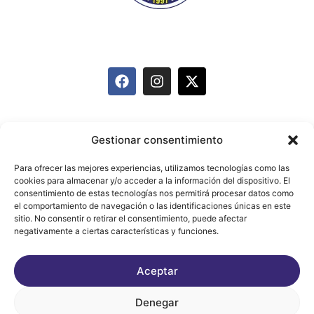
info@mairenavoleyclub.com
627 095 874
Equipos
Historia
Actividades
Gestionar consentimiento
Carnet de Deportista
Patrocinadores
Blog
Para ofrecer las mejores experiencias, utilizamos tecnologías como las
cookies para almacenar y/o acceder a la información del dispositivo. El
Contacto
consentimiento de estas tecnologías nos permitirá procesar datos como
el comportamiento de navegación o las identificaciones únicas en este
sitio. No consentir o retirar el consentimiento, puede afectar
negativamente a ciertas características y funciones.
Aviso legal
Política de Privacidad
Aceptar
Política de cookies
Denegar