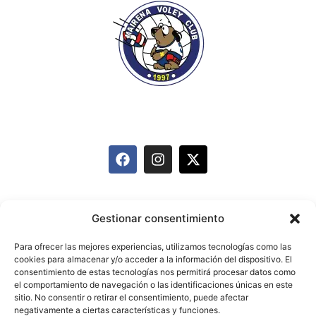
info@mairenavoleyclub.com
627 095 874
Equipos
Historia
Actividades
Gestionar consentimiento
Carnet de Deportista
Patrocinadores
Blog
Para ofrecer las mejores experiencias, utilizamos tecnologías como las
cookies para almacenar y/o acceder a la información del dispositivo. El
Contacto
consentimiento de estas tecnologías nos permitirá procesar datos como
el comportamiento de navegación o las identificaciones únicas en este
sitio. No consentir o retirar el consentimiento, puede afectar
negativamente a ciertas características y funciones.
Aviso legal