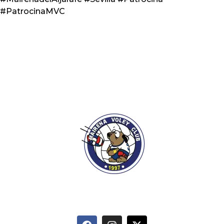
#PatrocinaMVC
info@mairenavoleyclub.com
627 095 874