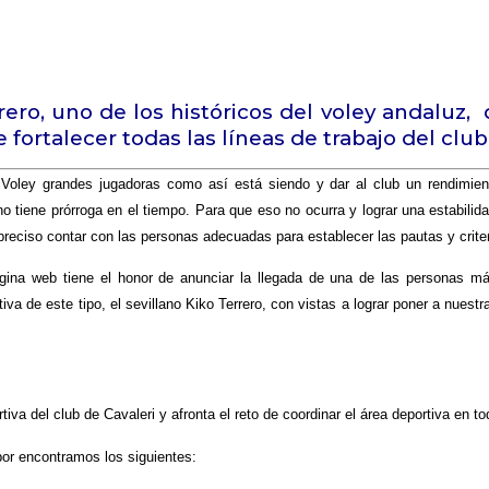
ero, uno de los históricos del voley andaluz, 
 fortalecer todas las líneas de trabajo del club
Voley grandes jugadoras como así está siendo y dar al club un rendimiento
o tiene prórroga en el tiempo. Para que eso no ocurra y lograr una estabilid
preciso contar con las personas adecuadas para establecer las pautas y crit
gina web tiene el honor de anunciar la llegada de una de las personas má
va de este tipo, el sevillano Kiko Terrero, con vistas a lograr poner a nues
a del club de Cavaleri y afronta el reto de coordinar el área deportiva en to
bor encontramos los siguientes: