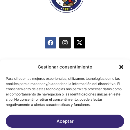
info@mairenavoleyclub.com
627 095 874
Equipos
Historia
Actividades
Gestionar consentimiento
Carnet de Deportista
Patrocinadores
Blog
Para ofrecer las mejores experiencias, utilizamos tecnologías como las
cookies para almacenar y/o acceder a la información del dispositivo. El
Contacto
consentimiento de estas tecnologías nos permitirá procesar datos como
el comportamiento de navegación o las identificaciones únicas en este
sitio. No consentir o retirar el consentimiento, puede afectar
negativamente a ciertas características y funciones.
Aviso legal
Política de Privacidad
Aceptar