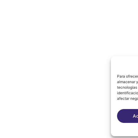
Equipos
Historia
Actividades
Carnet de Deportista
Patrocinadores
Blog
Contacto
Para ofrecer
almacenar y/
tecnologías
identificaci
afectar nega
A