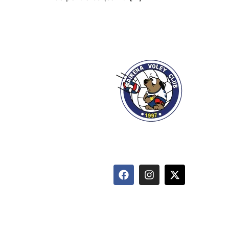
info@mairenavoleyclub.com
627 095 874