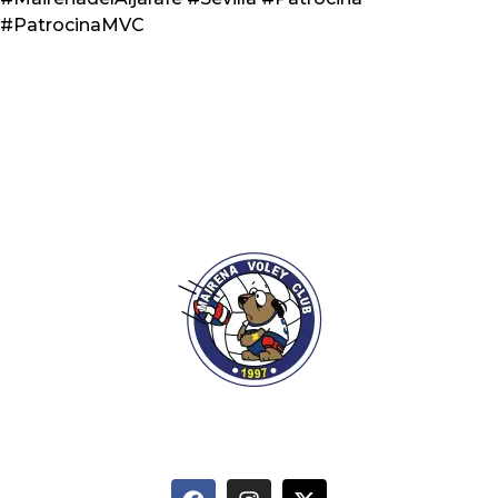
#PatrocinaMVC
info@mairenavoleyclub.com
627 095 874