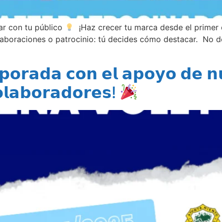
ar con tu público
¡Haz crecer tu marca desde el primer 
laboraciones o patrocinio: tú decides cómo destacar. No d
𝗼𝗿𝗮𝗱𝗮 𝗰𝗼𝗻 𝗲𝗹 𝗮𝗽𝗼𝘆𝗼 𝗱𝗲 𝗻
𝗼𝗹𝗮𝗯𝗼𝗿𝗮𝗱𝗼𝗿𝗲𝘀!