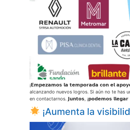
¡𝗘𝗺𝗽𝗲𝘇𝗮𝗺𝗼𝘀 𝗹𝗮 𝘁𝗲𝗺𝗽𝗼𝗿𝗮𝗱𝗮 𝗰𝗼𝗻 𝗲𝗹 𝗮
alcanzando nuevos logros. Si aún no te has un
en contactarnos. 𝗝𝘂𝗻𝘁𝗼𝘀, ¡𝗽𝗼𝗱𝗲𝗺𝗼𝘀 𝗹𝗹𝗲
¡Aumenta la visibili