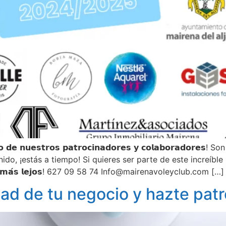
𝗼𝘆𝗼 𝗱𝗲 𝗻𝘂𝗲𝘀𝘁𝗿𝗼𝘀 𝗽𝗮𝘁𝗿𝗼𝗰𝗶𝗻𝗮𝗱𝗼𝗿𝗲𝘀 𝘆 𝗰𝗼𝗹𝗮𝗯𝗼𝗿𝗮
ido, ¡estás a tiempo! Si quieres ser parte de este increíb
𝗴𝗮𝗿 𝗺𝗮́𝘀 𝗹𝗲𝗷𝗼𝘀! 627 09 58 74 Info@mairenavoleyclub.com […]
dad de tu negocio y hazte pat