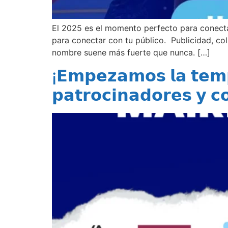
El 2025 es el momento perfecto para conect
para conectar con tu público. Publicidad, co
nombre suene más fuerte que nunca. […]
¡𝗘𝗺𝗽𝗲𝘇𝗮𝗺𝗼𝘀 𝗹𝗮 𝘁𝗲𝗺𝗽
𝗽𝗮𝘁𝗿𝗼𝗰𝗶𝗻𝗮𝗱𝗼𝗿𝗲𝘀 𝘆 𝗰